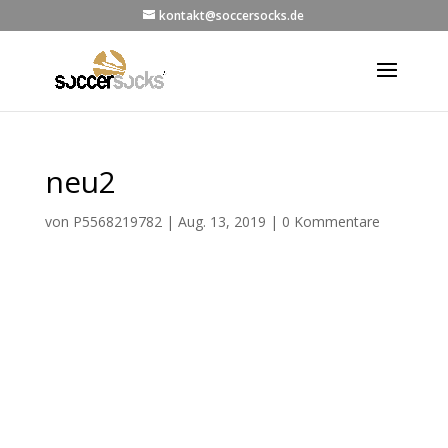
kontakt@soccersocks.de
neu2
von
P5568219782
|
Aug. 13, 2019
|
0 Kommentare