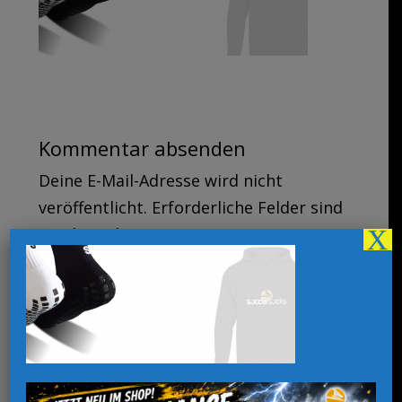
Kommentar absenden
Deine E-Mail-Adresse wird nicht
veröffentlicht.
Erforderliche Felder sind
mit
*
markiert
X