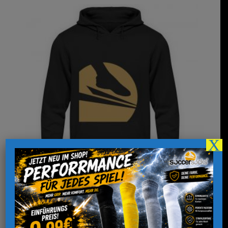
X
Soccersocks „Logo Global Classic“ –
Unisex Kapuzenpullover Hoodie
36,00
€